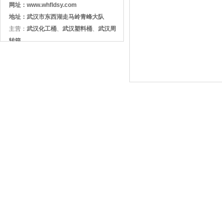
网址：
www.whfldsy.com
地址：武汉市东西湖走马岭青峰大队
主营：
武汉化工桶
、
武汉塑料桶
、
武汉周
转箱
©
2015-2017 武汉利达塑业有限公司 Corporation
鄂ICP备1
专业从事于化工桶、塑料桶、塑料筐、整理箱、包装桶、