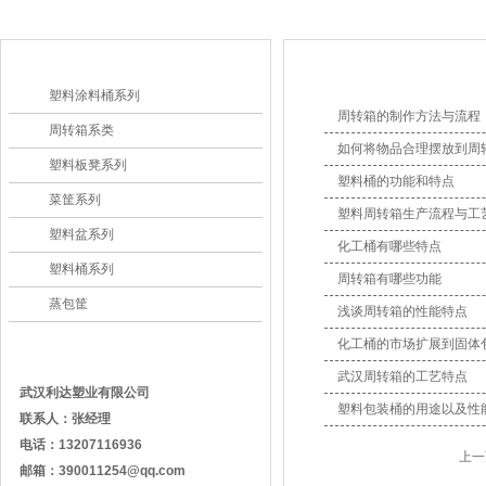
产品分类
新闻资讯
塑料涂料桶系列
周转箱的制作方法与流程
周转箱系类
如何将物品合理摆放到周
塑料板凳系列
塑料桶的功能和特点
菜筐系列
塑料周转箱生产流程与工
塑料盆系列
化工桶有哪些特点
塑料桶系列
周转箱有哪些功能
蒸包筐
浅谈周转箱的性能特点
化工桶的市场扩展到固体
联系我们
武汉周转箱的工艺特点
武汉利达塑业有限公司
塑料包装桶的用途以及性
联系人：张经理
电话：
13207116936
上一
邮箱：
390011254@qq.com