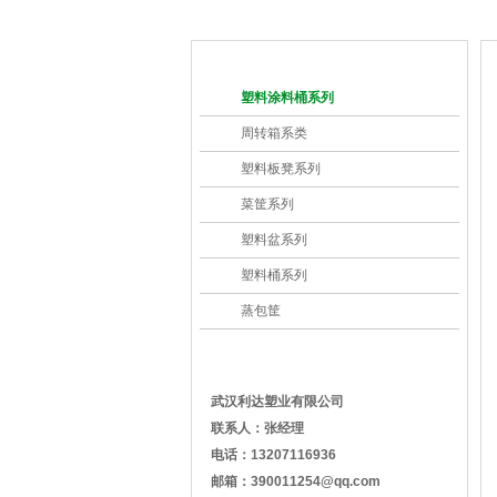
产品分类
塑料涂料桶系列
周转箱系类
塑料板凳系列
菜筐系列
塑料盆系列
塑料桶系列
蒸包筐
联系我们
武汉利达塑业有限公司
联系人：张经理
电话：
13207116936
邮箱：
390011254@qq.com