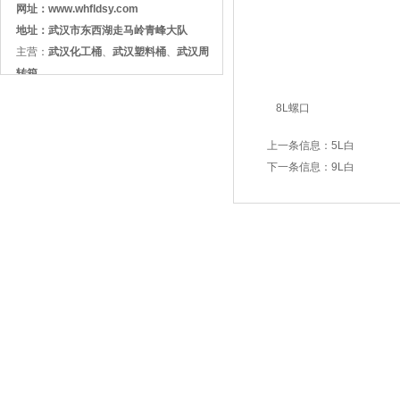
网址：
www.whfldsy.com
地址：武汉市东西湖走马岭青峰大队
主营：
武汉化工桶
、
武汉塑料桶
、
武汉周
转箱
8L螺口
上一条信息：
5L白
下一条信息：
9L白
©
2015-2017 武汉利达塑业有限公司 Corporation
鄂ICP备1
专业从事于化工桶、塑料桶、塑料筐、整理箱、包装桶、